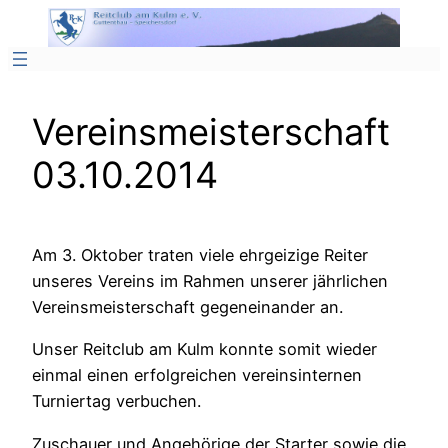
Zum
Inhalt
springen
Vereinsmeisterschaft
03.10.2014
Am 3. Oktober traten viele ehrgeizige Reiter
unseres Vereins im Rahmen unserer jährlichen
Vereinsmeisterschaft gegeneinander an.
Unser Reitclub am Kulm konnte somit wieder
einmal einen erfolgreichen vereinsinternen
Turniertag verbuchen.
Zuschauer und Angehörige der Starter sowie die