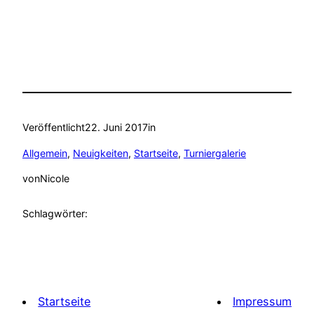
Veröffentlicht
22. Juni 2017
in
Allgemein
, 
Neuigkeiten
, 
Startseite
, 
Turniergalerie
von
Nicole
Schlagwörter:
Startseite
Impressum