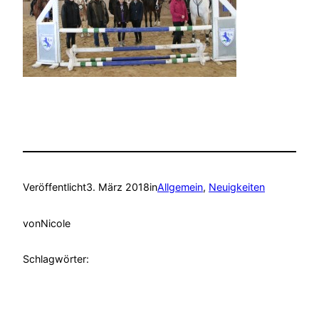
Veröffentlicht
3. März 2018
in
Allgemein
, 
Neuigkeiten
von
Nicole
Schlagwörter: