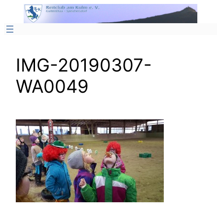
Zum
Inhalt
springen
IMG-20190307-
WA0049