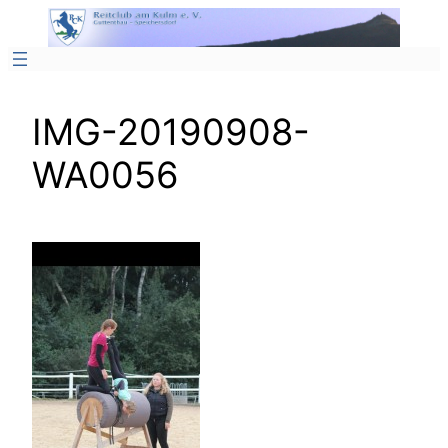
Zum
Inhalt
springen
IMG-20190908-
WA0056