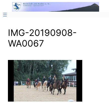
Zum
Inhalt
springen
IMG-20190908-
WA0067