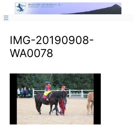
Zum
Inhalt
springen
IMG-20190908-
WA0078