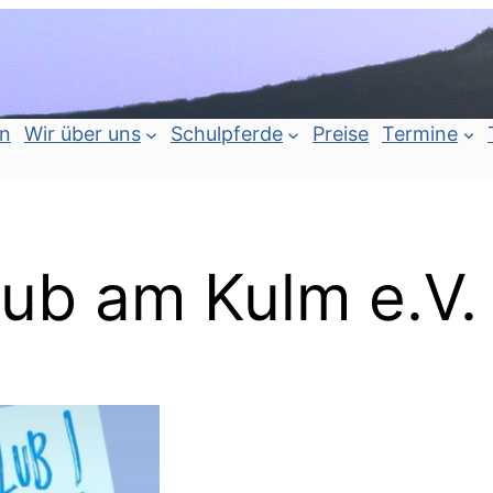
an
Wir über uns
Schulpferde
Preise
Termine
lub am Kulm e.V.