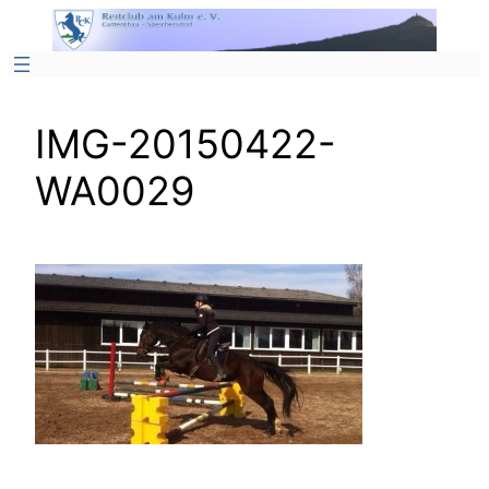
Zum
Inhalt
springen
IMG-20150422-
WA0029