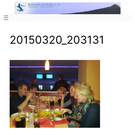
Zum
Inhalt
springen
20150320_203131