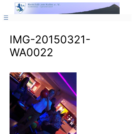
Zum
Inhalt
springen
IMG-20150321-
WA0022