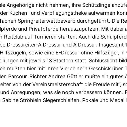
iele Angehörige nicht nehmen, ihre Schützlinge anzuf
 der Kuchen- und Verpflegungstheke aufwärmen konnt
achen Springreiterwettbewerb durchgeführt. Die Rei
pferde und Privatpferde herauszuputzen. Mit dabei au
n Reitclub auf Turnieren starten. Auch die Schulpferd
 Dressureiter-A Dressur und A Dressur. Insgesamt 15
ilfszügeln, sowie eine E-Dressur ohne Hilfszügel, i
lungen mit jeweils 13 Startern statt. Schlusslicht bi
nen mußten hier mit ihren Vierbeinern Geschick über
f den Parcour. Richter Andrea Güttler mußte ein gut
iter von der Vereinsmeisterschaft die Freude mit“, so
s und Anregungen, was sie noch verbessern können. F
abine Ströhlein Siegerschleifen, Pokale und Medaill