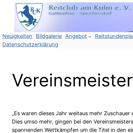
Zum
Inhalt
springen
Neuigkeiten
Bildgalerie
Angebot
Reitstundenpl
Datenschutzerklärung
Vereinsmeister
„Es waren dieses Jahr weitaus mehr Zuschauer da
Dies umso mehr, gingen bei den Vereinsmeister
spannenden Wettkämpfen um die Titel in den ein