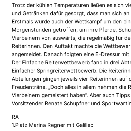
Trotz der kühlen Temperaturen ließen es sich v
und Getränken dafür gesorgt, dass man sich an
Erstmals wurde auch der Wettkampf um den einf
Morgenstunden getroffen, um ihre Pferde, Schul
Vierbeinern von auswärts, die regelmäßig für de
Reiterinnen. Den Auftakt machte die Wettbewerbe
angemeldet. Danach folgten eine E-Dressur mit H
Der Einfache Reiterwettbewerb fand in drei Abtei
Einfacher Springreiterwettbewerb. Die Reiterin
Abteilungen gingen jeweils vier Reiterinnen au
Freudenträne. „Doch alles in allem nehmen die Re
Vierbeinern gemeistert haben“. Aber auch Tipp
Vorsitzender Renate Schupfner und Sportwartin S
RA
1.Platz Marina Regner mit Galilleo